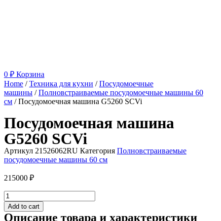
0
₽
Корзина
Home
/
Техника для кухни
/
Посудомоечные
машины
/
Полновстраиваемые посудомоечные машины 60
см
/ Посудомоечная машина G5260 SCVi
Посудомоечная машина
G5260 SCVi
Артикул
21526062RU
Категория
Полновстраиваемые
посудомоечные машины 60 см
215000
₽
Посудомоечная
машина
Add to cart
G5260
Описание товара и характеристики