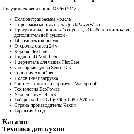
SCVi
quantity
Посудомоечная машина G5260 SCVi
Полновстраиваемая модель
5 программ мытья, в т.ч. QuickPowerWash
Программные опции «Экспресс», «Особенно чисто», «С
дополнительной сушкой»
14 комплектов посуды
Отсрочка старта 24 ч
Короба FlexLine
Поддон 3D MultiFlex
1 держатель для чашек FlexCare
Сенсорная сушка SensorDry
Функция AutoOpen
Половинная загрузка
Система защиты от протечек Waterproof
Технология EcoPower
Уровень шума 45 дБ
Габариты (ШхВхГ): 598 x 805 x 570 мм
Страна-производитель: Чехия
Гарантия 1 год
Каталог
Техника для кухни