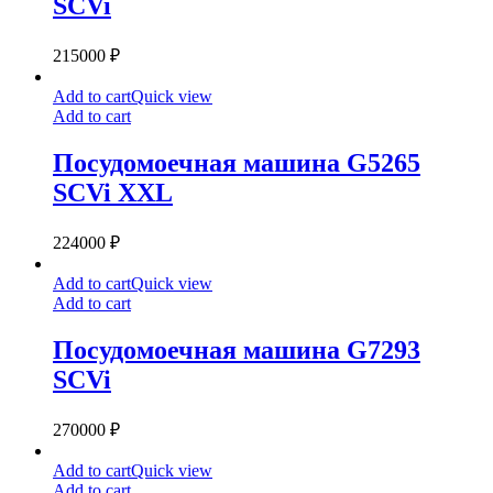
SCVi
215000
₽
Посудомоечная
Add to cart
Quick view
машина
Add to cart
G5265
SCVi
Посудомоечная машина G5265
XXL
SCVi XXL
224000
₽
Посудомоечная
Add to cart
Quick view
машина
Add to cart
G7293
SCVi
Посудомоечная машина G7293
SCVi
270000
₽
Посудомоечная
Add to cart
Quick view
машина
Add to cart