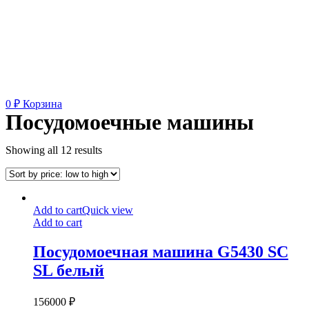
0
₽
Корзина
Посудомоечные машины
Showing all 12 results
Посудомоечная
Add to cart
Quick view
машина
Add to cart
G5430
SC
Посудомоечная машина G5430 SC
SL
SL белый
белый
156000
₽