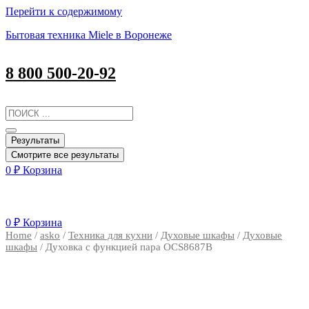
Перейти к содержимому
Бытовая техника Miele в Воронеже
8 800 500-20-92
Результаты
Смотрите все результаты
0
₽
Корзина
0
₽
Корзина
Home
/
asko
/
Техника для кухни
/
Духовые шкафы
/
Духовые
шкафы
/ Духовка с функцией пара OCS8687B