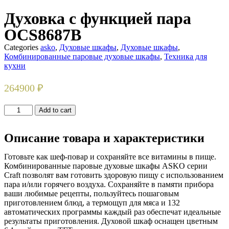
Духовка с функцией пара
OCS8687B
Categories
asko
,
Духовые шкафы
,
Духовые шкафы
,
Комбинированные паровые духовые шкафы
,
Техника для
кухни
264900
₽
Духовка
Add to cart
с
функцией
Описание товара и характеристики
пара
OCS8687B
quantity
Готовьте как шеф-повар и сохраняйте все витамины в пище.
Комбинированные паровые духовые шкафы ASKO серии
Craft позволят вам готовить здоровую пищу с использованием
пара и/или горячего воздуха. Сохраняйте в памяти прибора
ваши любимые рецепты, пользуйтесь пошаговым
приготовлением блюд, а термощуп для мяса и 132
автоматических программы каждый раз обеспечат идеальные
результаты приготовления. Духовой шкаф оснащен цветным