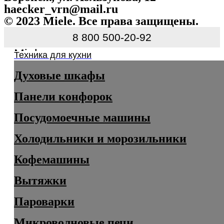
haecker_vrn@mail.ru
© 2023 Miele. Все права защищены.
8 800 500-20-92
Miele
Техника для кухни
Духовые шкафы
Панели конфорок
Посудомоечные машины
Холодильники и морозильники
Кофемашины
Вытяжки
Пароварки
Микроволновые печи