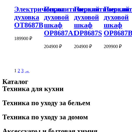
Электрическая
Пиролитический
Пиролитический
Пиролит
духовка
духовой
духовой
духовой
OT8687B
шкаф
шкаф
шкаф
OP8687A1
OP8687S
OP8687
189900
₽
204900
₽
204900
₽
209900
₽
1
2
3
→
Каталог
Техника для кухни
Техника по уходу за бельем
Техника по уходу за домом
Аксессуары и бытовая химия