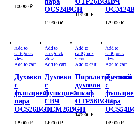
пара
OTP26BGH
СВЧ
109900
₽
OCS24BGH
OCM24
119900
₽
119900
₽
129900
₽
Духовка
Духовка
Пиролитический
Духовка
Add to
Add to
Add to
Add to
с
с
духовой
с
cart
Quick
cart
Quick
cart
Quick
cart
Quick
функцией
функцией
шкаф
функцией
view
view
view
view
пара
СВЧ
OTP56BGH
пара
Add to cart
Add to cart
Add to cart
Add to cart
OCS26BGH
OCM26BGH
OCS54BGH
Духовка
Духовка
Пиролитический
Духовка
с
с
духовой
с
функцией
функцией
шкаф
функцие
пара
СВЧ
OTP56BGH
пара
OCS26BGH
OCM26BGH
OCS54B
149900
₽
139900
₽
149900
₽
149900
₽