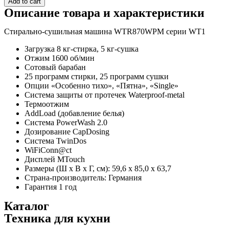
Add to cart
машина
Описание товара и характеристики
WTR870WPM
серии
Стирально-сушильная машина WTR870WPM серии WT1
WT1
quantity
Загрузка 8 кг-стирка, 5 кг-сушка
Отжим 1600 об/мин
Сотовый барабан
25 программ стирки, 25 программ сушки
Опции «Особенно тихо», «Пятна», «Single»
Система защиты от протечек Waterproof-metal
Термоотжим
AddLoad (добавление белья)
Система PowerWash 2.0
Дозирование CapDosing
Система TwinDos
WiFiConn@ct
Дисплей MTouch
Размеры (Ш х В х Г, см): 59,6 x 85,0 x 63,7
Страна-производитель: Германия
Гарантия 1 год
Каталог
Техника для кухни