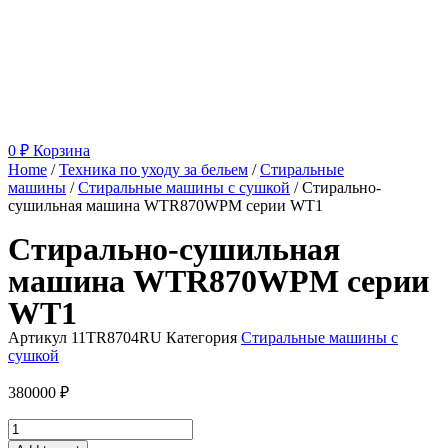
0
₽
Корзина
Home
/
Техника по уходу за бельем
/
Стиральные
машины
/
Стиральные машины с сушкой
/ Стирально-
сушильная машина WTR870WPM серии WT1
Стирально-сушильная
машина WTR870WPM серии
WT1
Артикул
11TR8704RU
Категория
Стиральные машины с
сушкой
380000
₽
Стирально-
сушильная