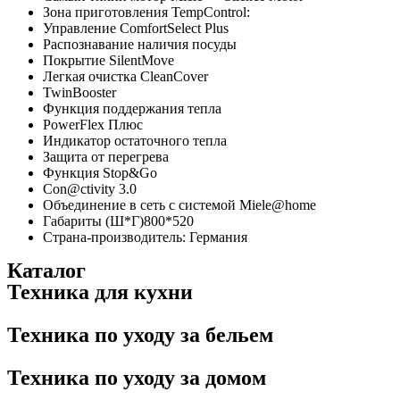
A
Зона приготовления TempControl:
Silence
Управление ComfortSelect Plus
quantity
Распознавание наличия посуды
Покрытие SilentMove
Легкая очистка CleanCover
TwinBooster
Функция поддержания тепла
PowerFlex Плюс
Индикатор остаточного тепла
Защита от перегрева
Функция Stop&Gо
Con@ctivity 3.0
Объединение в сеть с системой Miele@home
Габариты (Ш*Г)800*520
Страна-производитель: Германия
Каталог
Техника для кухни
Техника по уходу за бельем
Техника по уходу за домом