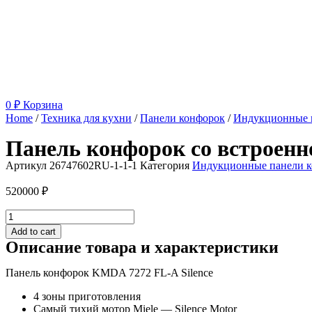
0
₽
Корзина
Home
/
Техника для кухни
/
Панели конфорок
/
Индукционные 
Панель конфорок со встроенн
Артикул
26747602RU-1-1-1
Категория
Индукционные панели 
520000
₽
Панель
конфорок
Add to cart
со
Описание товара и характеристики
встроенной
вытяжкой
Панель конфорок KMDA 7272 FL-A Silence
KMDA
7272
4 зоны приготовления
FL-
Самый тихий мотор Miele — Silence Motor