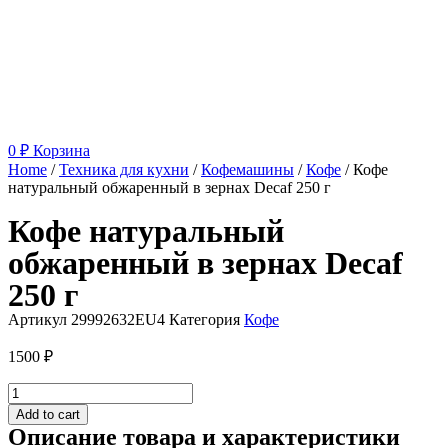
0
₽
Корзина
Home
/
Техника для кухни
/
Кофемашины
/
Кофе
/ Кофе
натуральный обжаренный в зернах Decaf 250 г
Кофе натуральный
обжаренный в зернах Decaf
250 г
Артикул
29992632EU4
Категория
Кофе
1500
₽
Кофе
натуральный
Add to cart
обжаренный
Описание товара и характеристики
в