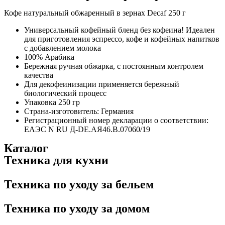
зернах
Кофе натуральный обжаренный в зернах Decaf 250 г
Decaf
250
Универсальный кофейный бленд без кофеина! Идеален
г
для приготовления эспрессо, кофе и кофейных напитков
quantity
с добавлением молока
100% Арабика
Бережная ручная обжарка, с постоянным контролем
качества
Для декофеинизации применяется бережный
биологический процесс
Упаковка 250 гр
Страна-изготовитель: Германия
Регистрационный номер декларации о соответствии:
ЕАЭС N RU Д-DE.АЯ46.В.07060/19
Каталог
Техника для кухни
Техника по уходу за бельем
Техника по уходу за домом