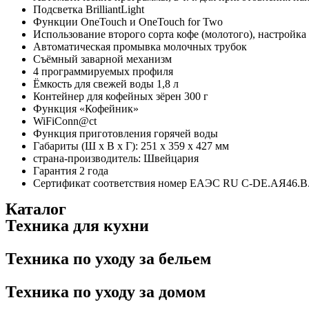
Подсветка BrilliantLight
Функции OneTouch и OneTouch for Two
Использование второго сорта кофе (молотого), настройка
Автоматическая промывка молочных трубок
Съёмный заварной механизм
4 программируемых профиля
Ёмкость для свежей воды 1,8 л
Контейнер для кофейных зёрен 300 г
Функция «Кофейник»
WiFiConn@ct
Функция приготовления горячей воды
Габариты (Ш х В х Г): 251 х 359 х 427 мм
страна-производитель: Швейцария
Гарантия 2 года
Сертификат соответствия номер ЕАЭС RU C-DE.АЯ46.B.15
Каталог
Техника для кухни
Техника по уходу за бельем
Техника по уходу за домом