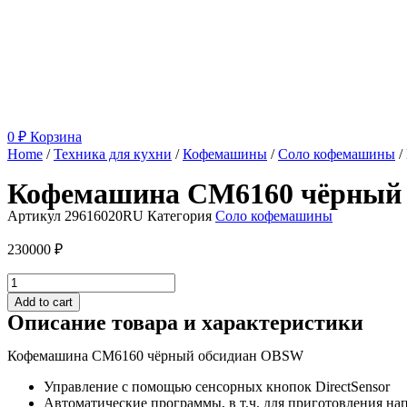
0
₽
Корзина
Home
/
Техника для кухни
/
Кофемашины
/
Соло кофемашины
/
Кофемашина CM6160 чёрный
Артикул
29616020RU
Категория
Соло кофемашины
230000
₽
Кофемашина
CM6160
Add to cart
чёрный
Описание товара и характеристики
обсидиан
OBSW
Кофемашина CM6160 чёрный обсидиан OBSW
quantity
Управление с помощью сенсорных кнопок DirectSensor
Автоматические программы, в т.ч. для приготовления на