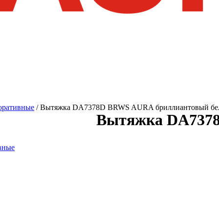
оративные
/ Вытяжка DA7378D BRWS AURA бриллиантовый б
Вытяжка DA737
вные