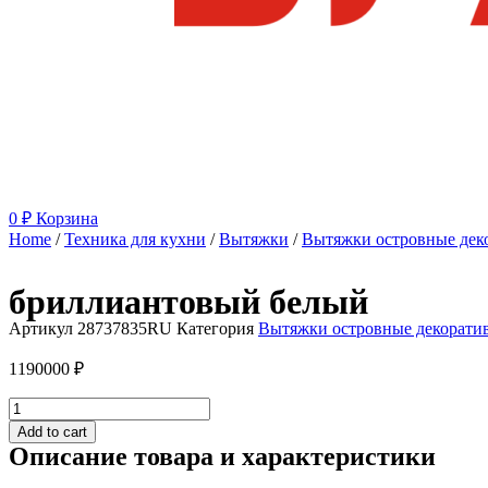
0
₽
Корзина
Home
/
Техника для кухни
/
Вытяжки
/
Вытяжки островные дек
бриллиантовый белый
Артикул
28737835RU
Категория
Вытяжки островные декорати
1190000
₽
Вытяжка
DA7378D
Add to cart
BRWS
Описание товара и характеристики
AURA
бриллиантовый