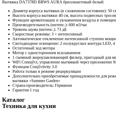
Вытяжка DA7378D BRWS AURA бриллиантовый белый
белый
quantity
Диаметр корпуса вытяжки (в сложенном состоянии): 50 см
Высота корпуса вытяжки 40 см, высота подвесных тросов 
Функции ароматизации и увлажнения воздуха в помеще
Производительность (интенс.): 600 м3/час
Уровень шума (интенс.): 73 дБ
Скоростные режимы: 3 + интенсивный
Автоматическое отключение интенсивной ступени мощн
Светодиодное освещение: 2 полукруглых контура LED, 4
Остаточный ход мотора
Мотор с односторонним всасыванием
1 съемный жироулавливающий фильтр, пригодный для м
WiFi Conn@ct, управление вытяжкой через приложение M
Функция Con@ctivity 3.0
Работа только в режиме рециркуляции
Дополнительно приобретаемые принадлежности для режи
вытяжки «Summer Garden»
Страна-производитель: Германия
Гарантия 1 год
Каталог
Техника для кухни