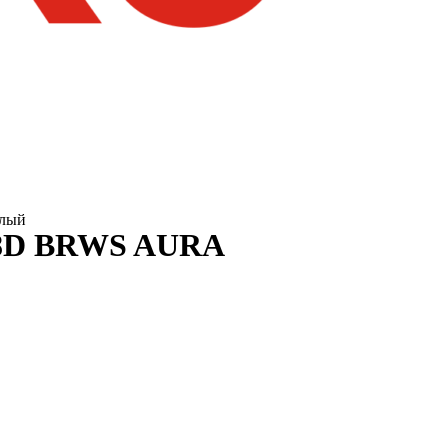
елый
8D BRWS AURA