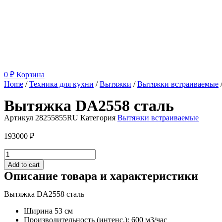
0
₽
Корзина
Home
/
Техника для кухни
/
Вытяжки
/
Вытяжки встраиваемые
Вытяжка DA2558 сталь
Артикул
28255855RU
Категория
Вытяжки встраиваемые
193000
₽
Вытяжка
DA2558
Add to cart
сталь
Описание товара и характеристики
quantity
Вытяжка DA2558 сталь
Ширина 53 см
Производительность (интенс.): 600 м3/час