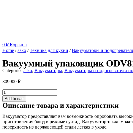
0
₽
Корзина
Home
/
asko
/
Техника для кухни
/
Вакууматоры и подогревател
Вакуумный упаковщик ODV8
Categories
asko
,
Вакууматоры
,
Вакууматоры и подогреватели п
309900
₽
Вакуумный
упаковщик
Add to cart
ODV8127B
Описание товара и характеристики
quantity
Вакууматор предоставляет вам возможность опробовать высок
приготовления блюд в режиме су-вид. Вакууматор также может
поверхность из нержавеющей стали легкая в уходе.