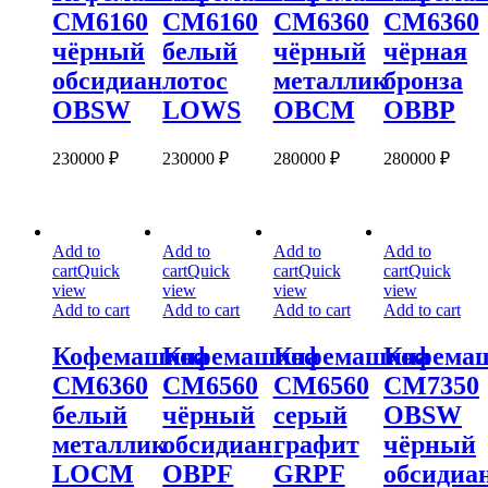
CM6160
CM6160
CM6360
CM6360
чёрный
белый
чёрный
чёрная
обсидиан
лотос
металлик
бронза
OBSW
LOWS
OBCM
OBBP
230000
₽
230000
₽
280000
₽
280000
₽
Кофемашина
Кофемашина
Кофемашина
Кофемашина
Add to
Add to
Add to
Add to
CM6360
CM6560
CM6560
CM7350
cart
Quick
cart
Quick
cart
Quick
cart
Quick
белый
чёрный
серый
OBSW
view
view
view
view
металлик
обсидиан
графит
чёрный
Add to cart
Add to cart
Add to cart
Add to cart
LOCM
OBPF
GRPF
обсидиан
Кофемашина
Кофемашина
Кофемашина
Кофема
CM6360
CM6560
CM6560
CM7350
белый
чёрный
серый
OBSW
металлик
обсидиан
графит
чёрный
LOCM
OBPF
GRPF
обсидиа