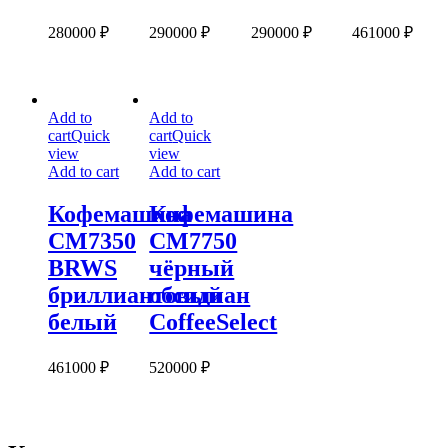
280000
₽
290000
₽
290000
₽
461000
₽
Кофемашина
Кофемашина
Add to
Add to
CM7350
CM7750
cart
Quick
cart
Quick
BRWS
чёрный
view
view
бриллиантовый
обсидиан
Add to cart
Add to cart
белый
CoffeeSelect
Кофемашина
Кофемашина
CM7350
CM7750
BRWS
чёрный
бриллиантовый
обсидиан
белый
CoffeeSelect
461000
₽
520000
₽