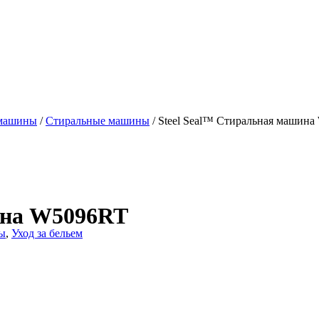
 машины
/
Стиральные машины
/ Steel Seal™ Стиральная машин
ина W5096RT
ы
,
Уход за бельем