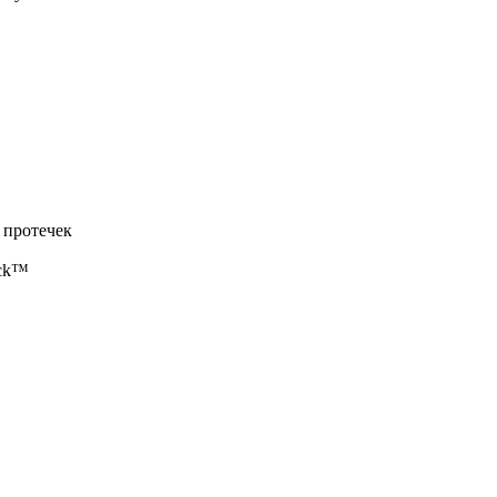
 протечек
ock™