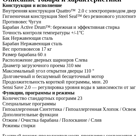
машина
Конструкция и исполнение
W5096RT
Внутренняя конструкция Quattro™
2.0 с электроприводом двер
quantity
Гигиеничная конструкция Steel Seal™ без резинового уплотнит
Противовес
Чугун
Барабан Active Drum™: бережная и эффективная стирка
Точность контроля температуры +/-1°C
Бак
Нержавеющая сталь
Барабан
Нержавеющая сталь
Вес противовесов
17 кг
Размер барабана
60 л
Расположение дверных шарниров
Слева
Диаметр загрузочного проема
310 мм
Максимальный угол открытия дверцы
110 °
Долговечный и бесшумный бесщеточный мотор
Продолжительность короткой программы, мин.
20
Sensi Save 2.0 — регулировка уровня воды в зависимости от за
Функции, программы и режимы
Количество стандартных программ
23
Специальные программы
Гипоаллергенная Синтетика / Гипоаллергенная Хлопок / Освеже
Дополнительные функции
Отжим / Очистка барабана / Полоскание / Слив
Режимы стирки
Быстрый режим: продолжительность программы сокращается, р