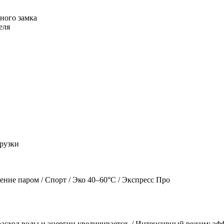
ного замка
еля
грузки
ние паром / Спорт / Эко 40–60°C / Экспресс Про
асход воды и энергии увеличивается. / Интенсивный режим: эф