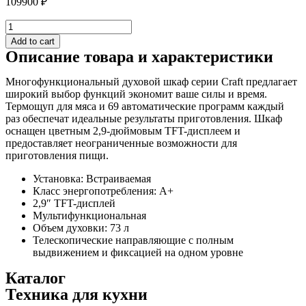
109900
₽
Электрическая
духовка
Add to cart
OT8664A1
Описание товара и характеристики
quantity
Многофункциональный духовой шкаф серии Craft предлагает
широкий выбор функций экономит ваше силы и время.
Термощуп для мяса и 69 автоматические программ каждый
раз обеспечат идеальные результаты приготовления. Шкаф
оснащен цветным 2,9-дюймовым TFT-дисплеем и
предоставляет неограниченные возможности для
приготовления пищи.
Установка: Встраиваемая
Класс энергопотребления: A+
2,9″ TFT-дисплей
Мультифункциональная
Объем духовки: 73 л
Телескопические направляющие с полным
выдвижением и фиксацией на одном уровне
Каталог
Техника для кухни