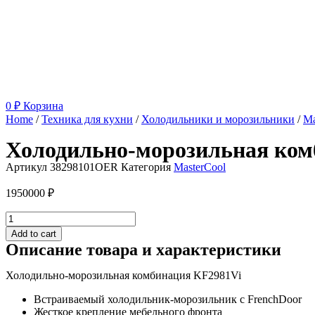
0
₽
Корзина
Home
/
Техника для кухни
/
Холодильники и морозильники
/
Ma
Холодильно-морозильная ком
Артикул
38298101OER
Категория
MasterCool
1950000
₽
Холодильно-
морозильная
Add to cart
комбинация
Описание товара и характеристики
KF2981Vi
quantity
Холодильно-морозильная комбинация KF2981Vi
Встраиваемый холодильник-морозильник с FrenchDoor
Жесткое крепление мебельного фронта