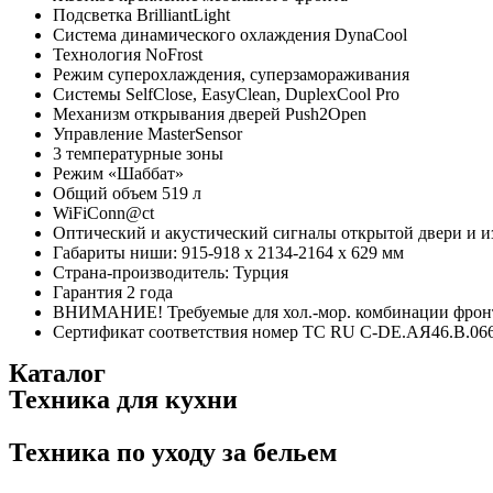
Подсветка BrilliantLight
Система динамического охлаждения DynaCool
Технология NoFrost
Режим суперохлаждения, суперзамораживания
Системы SelfClose, EasyClean, DuplexCool Pro
Механизм открывания дверей Push2Open
Управление MasterSensor
3 температурные зоны
Режим «Шаббат»
Общий объем 519 л
WiFiConn@ct
Оптический и акустический сигналы открытой двери и 
Габариты ниши: 915-918 x 2134-2164 x 629 мм
Страна-производитель: Турция
Гарантия 2 года
ВНИМАНИЕ! Требуемые для хол.-мор. комбинации фронтал
Сертификат соответствия номер ТС RU C-DE.АЯ46.B.0664
Каталог
Техника для кухни
Техника по уходу за бельем