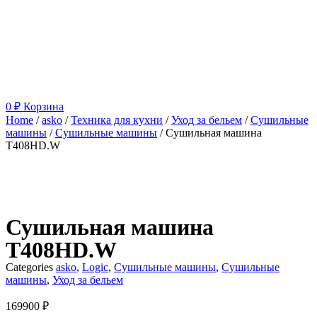
0
₽
Корзина
Home
/
asko
/
Техника для кухни
/
Уход за бельем
/
Сушильные
машины
/
Сушильные машины
/ Сушильная машина
T408HD.W
Сушильная машина
T408HD.W
Categories
asko
,
Logic
,
Сушильные машины
,
Сушильные
машины
,
Уход за бельем
169900
₽