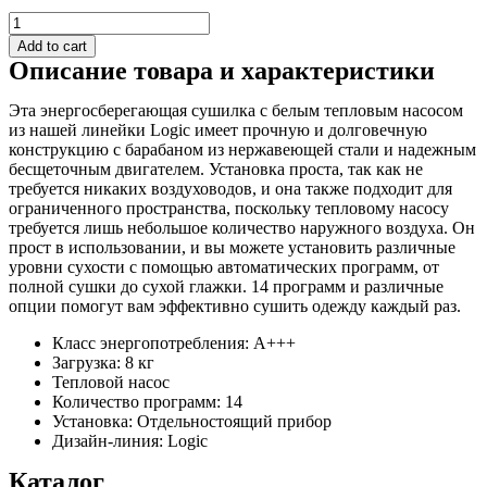
Сушильная
машина
Add to cart
T408HD.W
Описание товара и характеристики
quantity
Эта энергосберегающая сушилка с белым тепловым насосом
из нашей линейки Logic имеет прочную и долговечную
конструкцию с барабаном из нержавеющей стали и надежным
бесщеточным двигателем. Установка проста, так как не
требуется никаких воздуховодов, и она также подходит для
ограниченного пространства, поскольку тепловому насосу
требуется лишь небольшое количество наружного воздуха. Он
прост в использовании, и вы можете установить различные
уровни сухости с помощью автоматических программ, от
полной сушки до сухой глажки. 14 программ и различные
опции помогут вам эффективно сушить одежду каждый раз.
Класс энергопотребления: A+++
Загрузка: 8 кг
Тепловой насос
Количество программ: 14
Установка: Отдельностоящий прибор
Дизайн-линия: Logic
Каталог