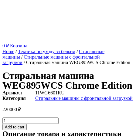
0
₽
Корзина
Home
/
Техника по уходу за бельем
/
Стиральные
машины
/
Стиральные машины с фронтальной
загрузкой
/ Стиральная машина WEG895WCS Chrome Edition
Стиральная машина
WEG895WCS Chrome Edition
Артикул
11WG6601RU
Категория
Стиральные машины с фронтальной загрузкой
220000
₽
Стиральная
машина
Add to cart
WEG895WCS
Описание товара и характеристики