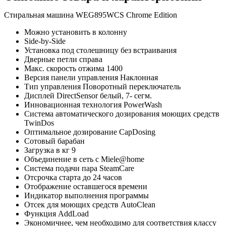
Chrome
Edition
Стиральная машина WEG895WCS Chrome Edition
quantity
Можно установить в колонну
Side-by-Side
Установка под столешницу без встраивания
Дверные петли справа
Макс. скорость отжима 1400
Версия панели управления Наклонная
Тип управления Поворотный переключатель
Дисплей DirectSensor белый, 7- сегм.
Инновационная технология PowerWash
Система автоматического дозирования моющих средств
TwinDos
Оптимальное дозирование CapDosing
Сотовый барабан
Загрузка в кг 9
Объединение в сеть с Miele@home
Система подачи пара SteamCare
Отсрочка старта до 24 часов
Отображение оставшегося времени
Индикатор выполнения программы
Отсек для моющих средств AutoClean
Функция AddLoad
Экономичнее, чем необходимо для соответствия классу