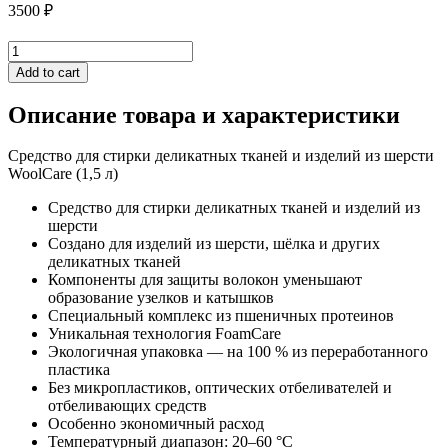
3500
₽
Средство
для
Add to cart
стирки
деликатных
Описание товара и характеристики
тканей
и
Средство для стирки деликатных тканей и изделий из шерсти
изделий
WoolCare (1,5 л)
из
шерсти
Средство для стирки деликатных тканей и изделий из
WoolCare
шерсти
(1,5
Создано для изделий из шерсти, шёлка и других
л)
деликатных тканей
quantity
Компоненты для защиты волокон уменьшают
образование узелков и катышков
Специальный комплекс из пшеничных протеинов
Уникальная технология FoamCare
Экологичная упаковка — на 100 % из переработанного
пластика
Без микропластиков, оптических отбеливателей и
отбеливающих средств
Особенно экономичный расход
Температурный диапазон: 20–60 °С