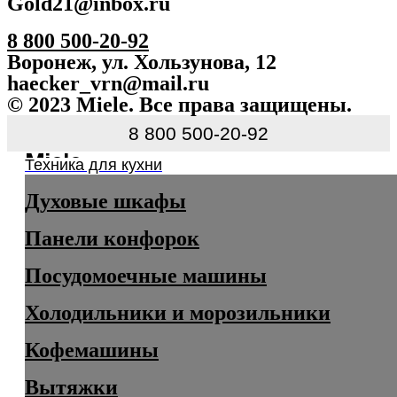
Gold21@inbox.ru
8 800 500-20-92
Воронеж, ул. Хользунова, 12
haecker_vrn@mail.ru
© 2023 Miele. Все права защищены.
8 800 500-20-92
Miele
Техника для кухни
Духовые шкафы
Панели конфорок
Посудомоечные машины
Холодильники и морозильники
Кофемашины
Вытяжки